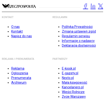
KONTAKT
REGULAMIN
O nas
Polityka Prywatności
Kontakt
Zmiana ustawień zgód
Napisz do nas
Regulamin serwisu
Informacje o nadawcy
Deklaracja dostępności
REKLAMA I PRENUMERATA
PARTNERZY
Reklama
E-kiosk.pl
Ogłoszenia
E-gazety.pl
Prenumerata
Nexto.pl
Archiwum
Mała księgowość
Kancelarierp.pl
Wieści Rolnicze
Życie Warszawy