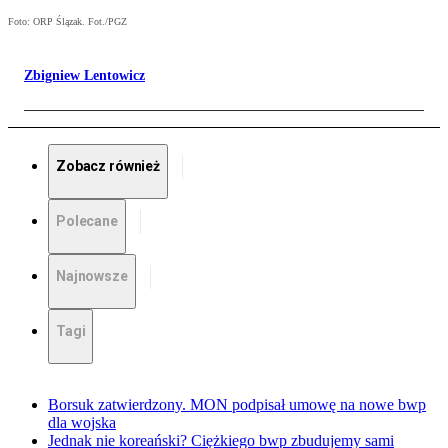
Foto: ORP Ślązak. Fot./PGZ
Zbigniew Lentowicz
Zobacz również
Polecane
Najnowsze
Tagi
Borsuk zatwierdzony. MON podpisał umowę na nowe bwp
dla wojska
Jednak nie koreański? Ciężkiego bwp zbudujemy sami