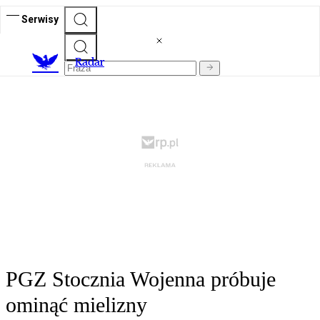
Serwisy
R
adar
PGZ Stocznia Wojenna próbuje
ominąć mielizny