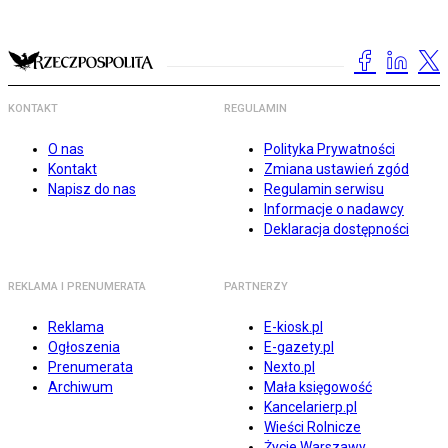
KONTAKT
REGULAMIN
O nas
Polityka Prywatności
Kontakt
Zmiana ustawień zgód
Napisz do nas
Regulamin serwisu
Informacje o nadawcy
Deklaracja dostępności
REKLAMA I PRENUMERATA
PARTNERZY
Reklama
E-kiosk.pl
Ogłoszenia
E-gazety.pl
Prenumerata
Nexto.pl
Archiwum
Mała księgowość
Kancelarierp.pl
Wieści Rolnicze
Życie Warszawy