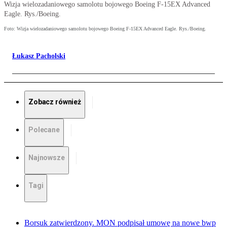
Wizja wielozadaniowego samolotu bojowego Boeing F-15EX Advanced
Eagle. Rys./Boeing.
Foto: Wizja wielozadaniowego samolotu bojowego Boeing F-15EX Advanced Eagle. Rys./Boeing.
Łukasz Pacholski
Zobacz również
Polecane
Najnowsze
Tagi
Borsuk zatwierdzony. MON podpisał umowę na nowe bwp