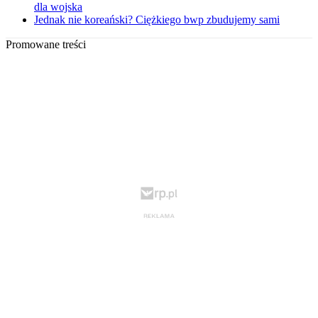
dla wojska
Jednak nie koreański? Ciężkiego bwp zbudujemy sami
Promowane treści