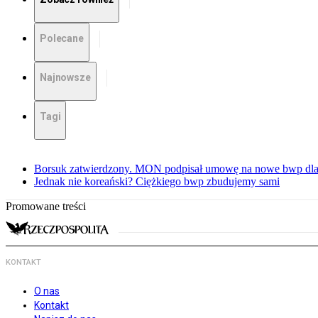
Polecane
Najnowsze
Tagi
Borsuk zatwierdzony. MON podpisał umowę na nowe bwp dla
Jednak nie koreański? Ciężkiego bwp zbudujemy sami
Promowane treści
KONTAKT
O nas
Kontakt