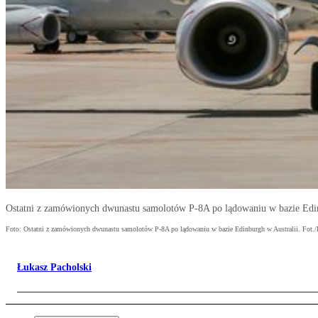
Ostatni z zamówionych dwunastu samolotów P-8A po lądowaniu w bazie Edin
Foto: Ostatni z zamówionych dwunastu samolotów P-8A po lądowaniu w bazie Edinburgh w Australii. Fot
Łukasz Pacholski