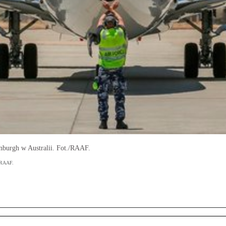
burgh w Australii. Fot./RAAF.
./RAAF.