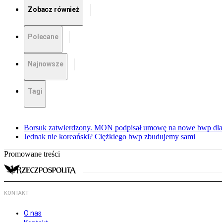
Zobacz również
Polecane
Najnowsze
Tagi
Borsuk zatwierdzony. MON podpisał umowę na nowe bwp dla
Jednak nie koreański? Ciężkiego bwp zbudujemy sami
Promowane treści
KONTAKT
O nas