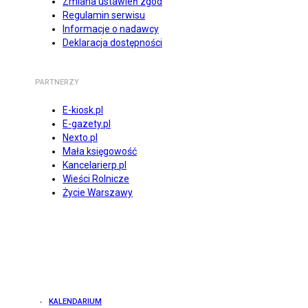
Zmiana ustawień zgód
Regulamin serwisu
Informacje o nadawcy
Deklaracja dostępności
PARTNERZY
E-kiosk.pl
E-gazety.pl
Nexto.pl
Mała księgowość
Kancelarierp.pl
Wieści Rolnicze
Życie Warszawy
KALENDARIUM