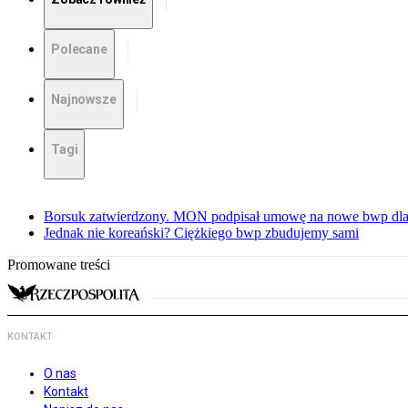
Polecane
Najnowsze
Tagi
Borsuk zatwierdzony. MON podpisał umowę na nowe bwp dla
Jednak nie koreański? Ciężkiego bwp zbudujemy sami
Promowane treści
KONTAKT
O nas
Kontakt