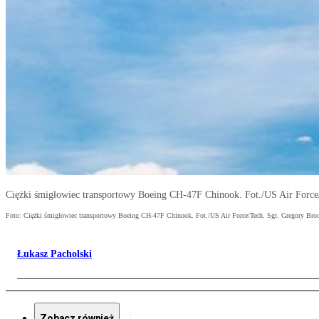
Ciężki śmigłowiec transportowy Boeing CH-47F Chinook. Fot./US Air Force
Foto: Ciężki śmigłowiec transportowy Boeing CH-47F Chinook. Fot./US Air Force/Tech. Sgt. Gregory Bro
Łukasz Pacholski
Zobacz również