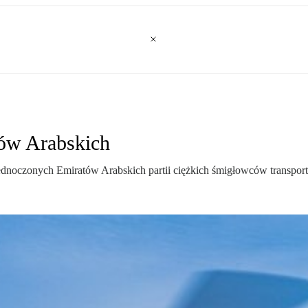
ów Arabskich
ednoczonych Emiratów Arabskich partii ciężkich śmigłowców transp