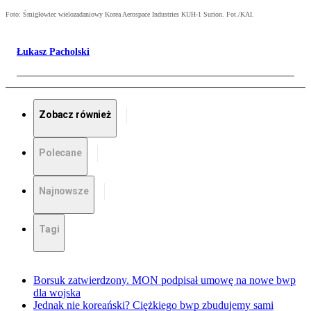
Foto: Śmigłowiec wielozadaniowy Korea Aerospace Industries KUH-1 Surion. Fot./KAI.
Łukasz Pacholski
Zobacz również
Polecane
Najnowsze
Tagi
Borsuk zatwierdzony. MON podpisał umowę na nowe bwp
dla wojska
Jednak nie koreański? Ciężkiego bwp zbudujemy sami