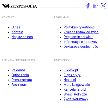
KONTAKT
REGULAMIN
O nas
Polityka Prywatności
Kontakt
Zmiana ustawień zgód
Napisz do nas
Regulamin serwisu
Informacje o nadawcy
Deklaracja dostępności
REKLAMA I PRENUMERATA
PARTNERZY
Reklama
E-kiosk.pl
Ogłoszenia
E-gazety.pl
Prenumerata
Nexto.pl
Archiwum
Mała księgowość
Kancelarierp.pl
Wieści Rolnicze
Życie Warszawy