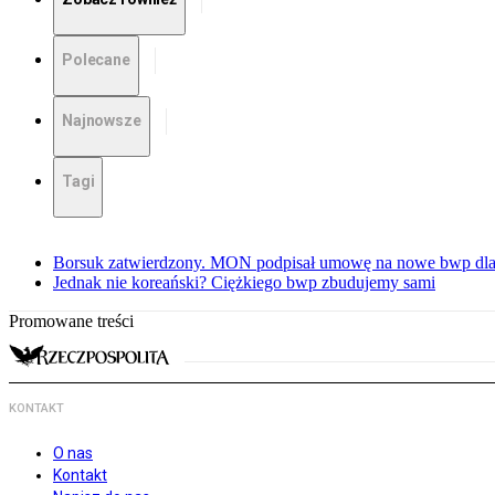
Polecane
Najnowsze
Tagi
Borsuk zatwierdzony. MON podpisał umowę na nowe bwp dla
Jednak nie koreański? Ciężkiego bwp zbudujemy sami
Promowane treści
KONTAKT
O nas
Kontakt