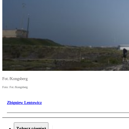
Fot./Kongsberg
Foto: Fot./Kongsberg
Zbigniew Lentowicz
Zobacz również