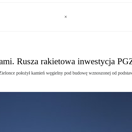
iami. Rusza rakietowa inwestycja PG
Zielonce położył kamień węgielny pod budowę wznoszonej od podstaw 