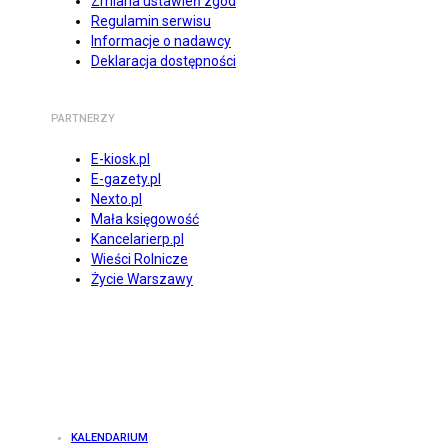
Zmiana ustawień zgód
Regulamin serwisu
Informacje o nadawcy
Deklaracja dostępności
PARTNERZY
E-kiosk.pl
E-gazety.pl
Nexto.pl
Mała księgowość
Kancelarierp.pl
Wieści Rolnicze
Życie Warszawy
KALENDARIUM