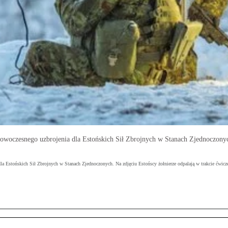
woczesnego uzbrojenia dla Estońskich Sił Zbrojnych w Stanach Zjednoczonych
 Estońskich Sił Zbrojnych w Stanach Zjednoczonych. Na zdjęciu Estońscy żołnierze odpalają w trakcie ćwicze