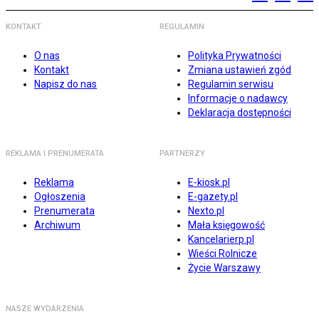
KONTAKT
REGULAMIN
O nas
Polityka Prywatności
Kontakt
Zmiana ustawień zgód
Napisz do nas
Regulamin serwisu
Informacje o nadawcy
Deklaracja dostępności
REKLAMA I PRENUMERATA
PARTNERZY
Reklama
E-kiosk.pl
Ogłoszenia
E-gazety.pl
Prenumerata
Nexto.pl
Archiwum
Mała księgowość
Kancelarierp.pl
Wieści Rolnicze
Życie Warszawy
NASZE WYDARZENIA