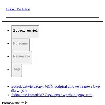
Łukasz Pacholski
Zobacz również
Polecane
Najnowsze
Tagi
Borsuk zatwierdzony. MON podpisał umowę na nowe bwp
dla wojska
Jednak nie koreański? Ciężkiego bwp zbudujemy sami
Promowane treści