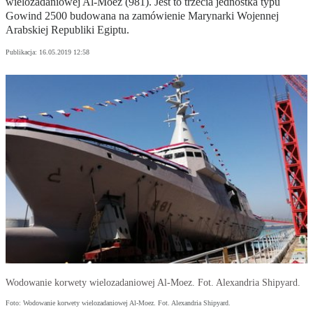
wielozadaniowej Al-Moez (981). Jest to trzecia jednostka typu
Gowind 2500 budowana na zamówienie Marynarki Wojennej
Arabskiej Republiki Egiptu.
Publikacja:
16.05.2019 12:58
Wodowanie korwety wielozadaniowej Al-Moez. Fot. Alexandria Shipyard.
Foto: Wodowanie korwety wielozadaniowej Al-Moez. Fot. Alexandria Shipyard.