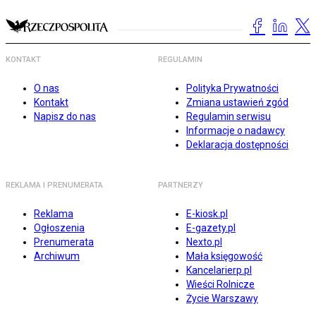
KONTAKT
REGULAMIN
O nas
Polityka Prywatności
Kontakt
Zmiana ustawień zgód
Napisz do nas
Regulamin serwisu
Informacje o nadawcy
Deklaracja dostępności
REKLAMA I PRENUMERATA
PARTNERZY
Reklama
E-kiosk.pl
Ogłoszenia
E-gazety.pl
Prenumerata
Nexto.pl
Archiwum
Mała księgowość
Kancelarierp.pl
Wieści Rolnicze
Życie Warszawy