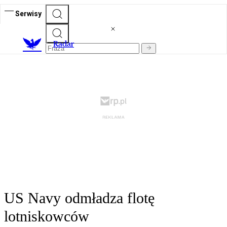
Serwisy
R
adar
US Navy odmładza flotę
lotniskowców