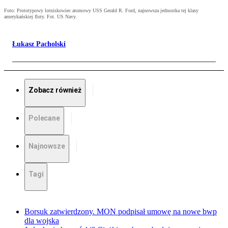
Foto: Prototypowy lotniskowiec atomowy USS Gerald R. Ford, najnowsza jednostka tej klasy
amerykańskiej floty. Fot. US Navy.
Łukasz Pacholski
Zobacz również
Polecane
Najnowsze
Tagi
Borsuk zatwierdzony. MON podpisał umowę na nowe bwp
dla wojska