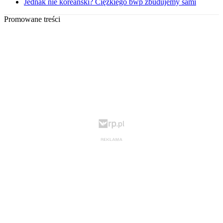
Jednak nie koreański? Ciężkiego bwp zbudujemy sami
Promowane treści