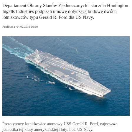
Departament Obrony Stanów Zjednoczonych i stocznia Huntington
Ingalls Industries podpisali umowę dotyczącą budowę dwóch
lotniskowców typu Gerald R. Ford dla US Navy.
Publikacja:
04.02.2019 10:30
Prototypowy lotniskowiec atomowy USS Gerald R. Ford, najnowsza
jednostka tej klasy amerykańskiej floty. Fot. US Navy.