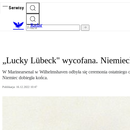
Serwisy
R
adar
„Lucky Lübeck" wycofana. Niemieckie
W Marinearsenal w Wilhelmshaven odbyła się ceremonia ostatniego o
Niemiec dobiegła końca.
Publikacja:
16.12.2022 10:47