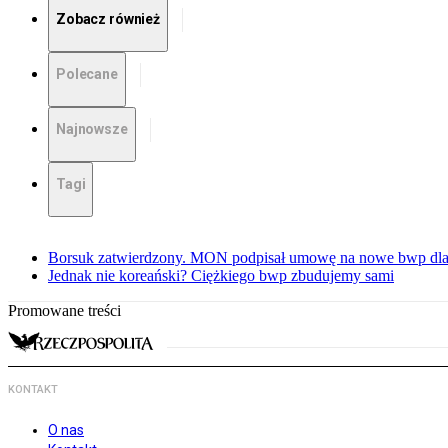
Zobacz również
Polecane
Najnowsze
Tagi
Borsuk zatwierdzony. MON podpisał umowę na nowe bwp dla
Jednak nie koreański? Ciężkiego bwp zbudujemy sami
Promowane treści
KONTAKT
O nas