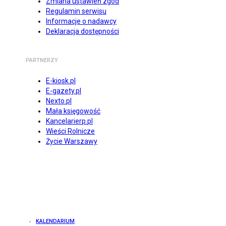
Zmiana ustawień zgód
Regulamin serwisu
Informacje o nadawcy
Deklaracja dostępności
PARTNERZY
E-kiosk.pl
E-gazety.pl
Nexto.pl
Mała księgowość
Kancelarierp.pl
Wieści Rolnicze
Życie Warszawy
KALENDARIUM