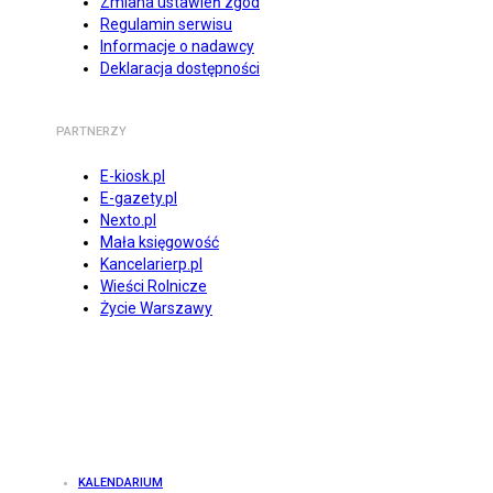
Zmiana ustawień zgód
Regulamin serwisu
Informacje o nadawcy
Deklaracja dostępności
PARTNERZY
E-kiosk.pl
E-gazety.pl
Nexto.pl
Mała księgowość
Kancelarierp.pl
Wieści Rolnicze
Życie Warszawy
KALENDARIUM