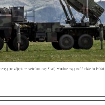
wacją (na zdjęciu w bazie lotniczej Sliač), wkrótce mają trafić także do Polski.