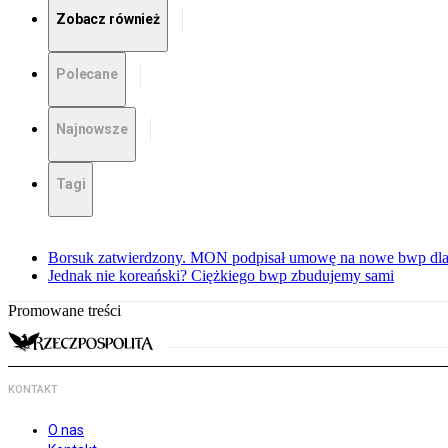
Zobacz również
Polecane
Najnowsze
Tagi
Borsuk zatwierdzony. MON podpisał umowę na nowe bwp dla
Jednak nie koreański? Ciężkiego bwp zbudujemy sami
Promowane treści
KONTAKT
O nas