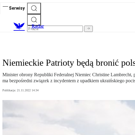
Serwisy
R
adar
Niemieckie Patrioty będą bronić pol
Minister obrony Republiki Federalnej Niemiec Christine Lambrecht, 
ma bezpośredni związek z incydentem z upadkiem ukraińskiego pocis
Publikacja:
21.11.2022 14:34