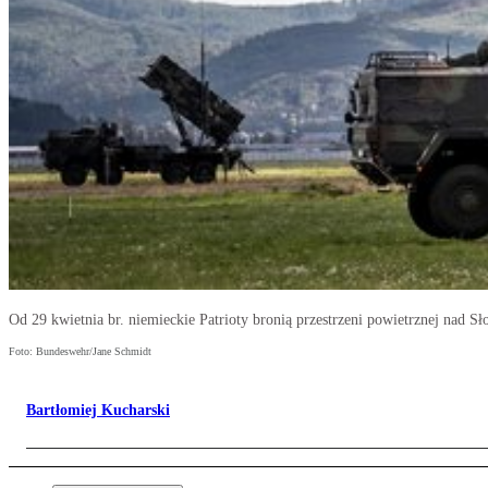
Od 29 kwietnia br. niemieckie Patrioty bronią przestrzeni powietrznej nad Sło
Foto: Bundeswehr/Jane Schmidt
Bartłomiej Kucharski