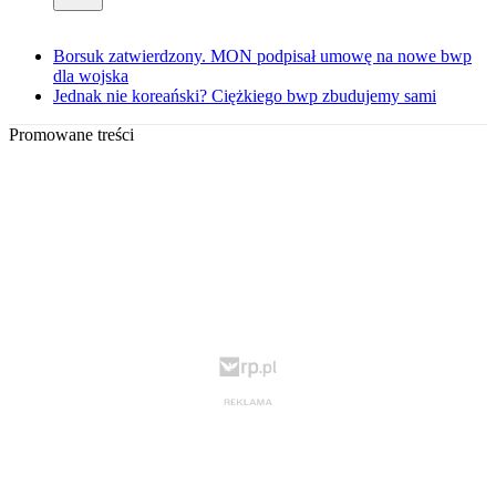
Borsuk zatwierdzony. MON podpisał umowę na nowe bwp
dla wojska
Jednak nie koreański? Ciężkiego bwp zbudujemy sami
Promowane treści