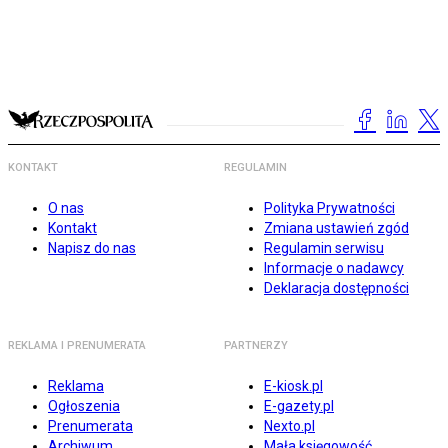
KONTAKT
REGULAMIN
O nas
Polityka Prywatności
Kontakt
Zmiana ustawień zgód
Napisz do nas
Regulamin serwisu
Informacje o nadawcy
Deklaracja dostępności
REKLAMA I PRENUMERATA
PARTNERZY
Reklama
E-kiosk.pl
Ogłoszenia
E-gazety.pl
Prenumerata
Nexto.pl
Archiwum
Mała księgowość