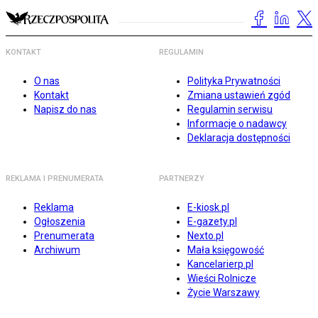
KONTAKT
REGULAMIN
O nas
Polityka Prywatności
Kontakt
Zmiana ustawień zgód
Napisz do nas
Regulamin serwisu
Informacje o nadawcy
Deklaracja dostępności
REKLAMA I PRENUMERATA
PARTNERZY
Reklama
E-kiosk.pl
Ogłoszenia
E-gazety.pl
Prenumerata
Nexto.pl
Archiwum
Mała księgowość
Kancelarierp.pl
Wieści Rolnicze
Życie Warszawy