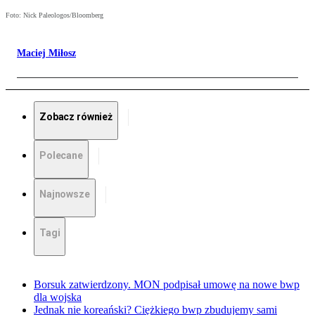
Foto: Nick Paleologos/Bloomberg
Maciej Miłosz
Zobacz również
Polecane
Najnowsze
Tagi
Borsuk zatwierdzony. MON podpisał umowę na nowe bwp
dla wojska
Jednak nie koreański? Ciężkiego bwp zbudujemy sami