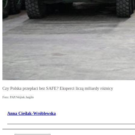
Czy Polska przepłaci bez SAFE? Eksperci liczą miliardy różnicy
Foto: PAP/Wojtek Jargiło
Anna Cieślak-Wróblewska