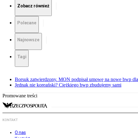
Zobacz również
Polecane
Najnowsze
Tagi
Borsuk zatwierdzony. MON podpisał umowę na nowe bwp dla
Jednak nie koreański? Ciężkiego bwp zbudujemy sami
Promowane treści
KONTAKT
O nas