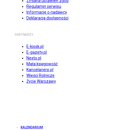
Zmiana ustawień zgód
Regulamin serwisu
Informacje o nadawcy
Deklaracja dostępności
PARTNERZY
E-kiosk.pl
E-gazety.pl
Nexto.pl
Mała księgowość
Kancelarierp.pl
Wieści Rolnicze
Życie Warszawy
KALENDARIUM