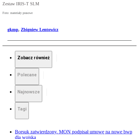
Zestaw IRIS-T SLM
Foto: materiały prasowe
gkmp
,
Zbigniew Lentowicz
Zobacz również
Polecane
Najnowsze
Tagi
Borsuk zatwierdzony. MON podpisał umowę na nowe bwp
dla wojska