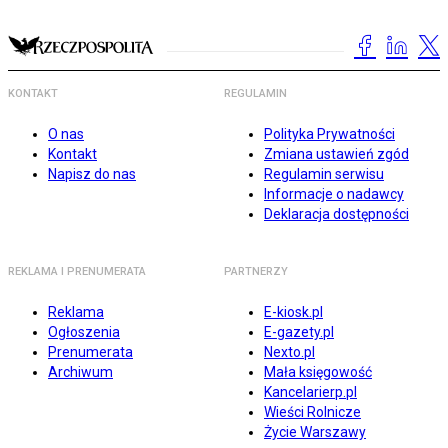
KONTAKT
REGULAMIN
O nas
Polityka Prywatności
Kontakt
Zmiana ustawień zgód
Napisz do nas
Regulamin serwisu
Informacje o nadawcy
Deklaracja dostępności
REKLAMA I PRENUMERATA
PARTNERZY
Reklama
E-kiosk.pl
Ogłoszenia
E-gazety.pl
Prenumerata
Nexto.pl
Archiwum
Mała księgowość
Kancelarierp.pl
Wieści Rolnicze
Życie Warszawy