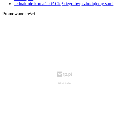
Jednak nie koreański? Ciężkiego bwp zbudujemy sami
Promowane treści