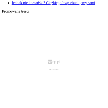
Jednak nie koreański? Ciężkiego bwp zbudujemy sami
Promowane treści