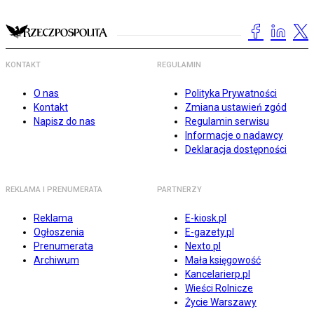
KONTAKT
REGULAMIN
O nas
Polityka Prywatności
Kontakt
Zmiana ustawień zgód
Napisz do nas
Regulamin serwisu
Informacje o nadawcy
Deklaracja dostępności
REKLAMA I PRENUMERATA
PARTNERZY
Reklama
E-kiosk.pl
Ogłoszenia
E-gazety.pl
Prenumerata
Nexto.pl
Archiwum
Mała księgowość
Kancelarierp.pl
Wieści Rolnicze
Życie Warszawy