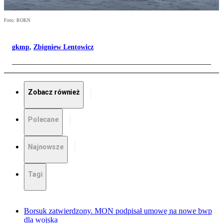
Foto: ROKN
gkmp
,
Zbigniew Lentowicz
Zobacz również
Polecane
Najnowsze
Tagi
Borsuk zatwierdzony. MON podpisał umowę na nowe bwp
dla wojska