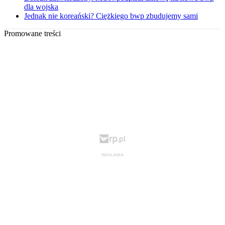
dla wojska
Jednak nie koreański? Ciężkiego bwp zbudujemy sami
Promowane treści