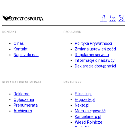
KONTAKT
REGULAMIN
O nas
Polityka Prywatności
Kontakt
Zmiana ustawień zgód
Napisz do nas
Regulamin serwisu
Informacje o nadawcy
Deklaracja dostępności
REKLAMA I PRENUMERATA
PARTNERZY
Reklama
E-kiosk.pl
Ogłoszenia
E-gazety.pl
Prenumerata
Nexto.pl
Archiwum
Mała księgowość
Kancelarierp.pl
Wieści Rolnicze