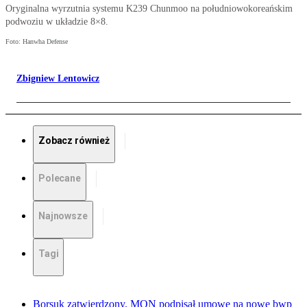
Oryginalna wyrzutnia systemu K239 Chunmoo na południowokoreańskim
podwoziu w układzie 8×8.
Foto: Hanwha Defense
Zbigniew Lentowicz
Zobacz również
Polecane
Najnowsze
Tagi
Borsuk zatwierdzony. MON podpisał umowę na nowe bwp