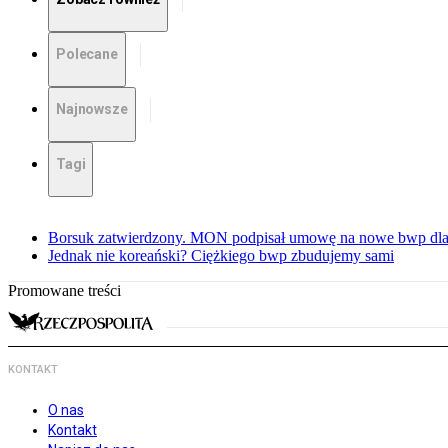
Polecane
Najnowsze
Tagi
Borsuk zatwierdzony. MON podpisał umowę na nowe bwp dla
Jednak nie koreański? Ciężkiego bwp zbudujemy sami
Promowane treści
KONTAKT
O nas
Kontakt