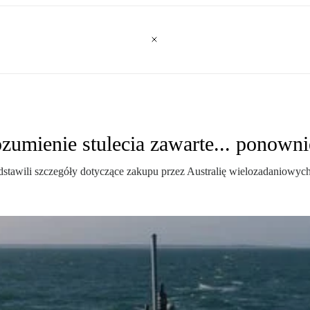
zumienie stulecia zawarte... ponowni
zedstawili szczegóły dotyczące zakupu przez Australię wielozadanio