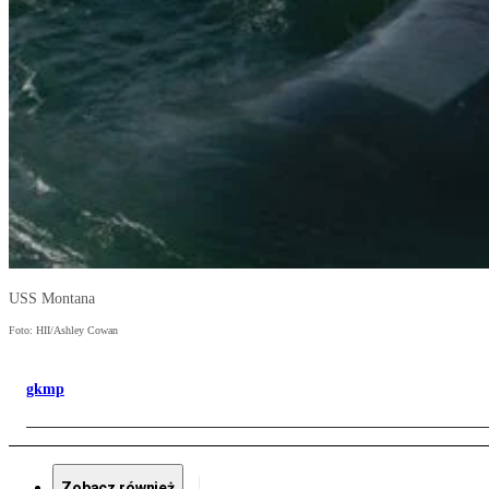
USS Montana
Foto: HII/Ashley Cowan
gkmp
Zobacz również