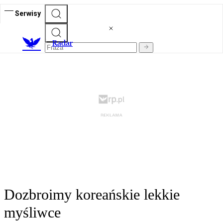
Serwisy
R
adar
Dozbroimy koreańskie lekkie
myśliwce