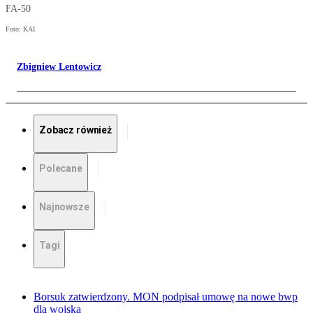
FA-50
Foto: KAI
Zbigniew Lentowicz
Zobacz również
Polecane
Najnowsze
Tagi
Borsuk zatwierdzony. MON podpisał umowę na nowe bwp
dla wojska