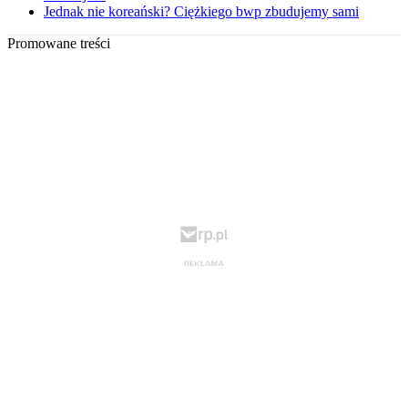
Jednak nie koreański? Ciężkiego bwp zbudujemy sami
Promowane treści