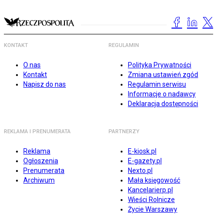
KONTAKT
REGULAMIN
O nas
Polityka Prywatności
Kontakt
Zmiana ustawień zgód
Napisz do nas
Regulamin serwisu
Informacje o nadawcy
Deklaracja dostępności
REKLAMA I PRENUMERATA
PARTNERZY
Reklama
E-kiosk.pl
Ogłoszenia
E-gazety.pl
Prenumerata
Nexto.pl
Archiwum
Mała księgowość
Kancelarierp.pl
Wieści Rolnicze
Życie Warszawy