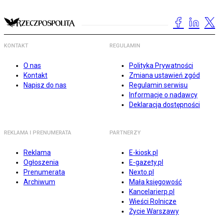
KONTAKT
REGULAMIN
O nas
Polityka Prywatności
Kontakt
Zmiana ustawień zgód
Napisz do nas
Regulamin serwisu
Informacje o nadawcy
Deklaracja dostępności
REKLAMA I PRENUMERATA
PARTNERZY
Reklama
E-kiosk.pl
Ogłoszenia
E-gazety.pl
Prenumerata
Nexto.pl
Archiwum
Mała księgowość
Kancelarierp.pl
Wieści Rolnicze
Życie Warszawy