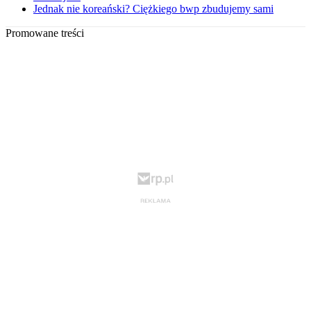
Jednak nie koreański? Ciężkiego bwp zbudujemy sami
Promowane treści