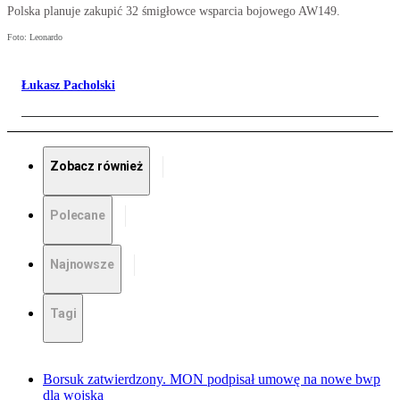
Polska planuje zakupić 32 śmigłowce wsparcia bojowego AW149.
Foto: Leonardo
Łukasz Pacholski
Zobacz również
Polecane
Najnowsze
Tagi
Borsuk zatwierdzony. MON podpisał umowę na nowe bwp
dla wojska