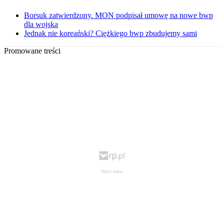
Borsuk zatwierdzony. MON podpisał umowę na nowe bwp
dla wojska
Jednak nie koreański? Ciężkiego bwp zbudujemy sami
Promowane treści