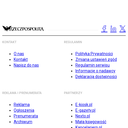
KONTAKT
REGULAMIN
O nas
Polityka Prywatności
Kontakt
Zmiana ustawień zgód
Napisz do nas
Regulamin serwisu
Informacje o nadawcy
Deklaracja dostępności
REKLAMA I PRENUMERATA
PARTNERZY
Reklama
E-kiosk.pl
Ogłoszenia
E-gazety.pl
Prenumerata
Nexto.pl
Archiwum
Mała księgowość
Kancelarierp.pl