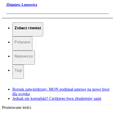
Zbigniew Lentowicz
Zobacz również
Polecane
Najnowsze
Tagi
Borsuk zatwierdzony. MON podpisał umowę na nowe bwp
dla wojska
Jednak nie koreański? Ciężkiego bwp zbudujemy sami
Promowane treści