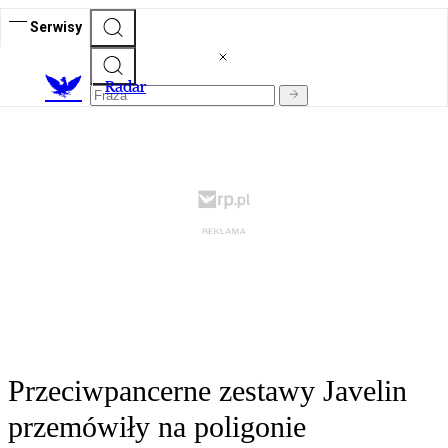
Serwisy
R
adar
Przeciwpancerne zestawy Javelin
przemówiły na poligonie