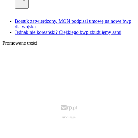
Borsuk zatwierdzony. MON podpisał umowę na nowe bwp
dla wojska
Jednak nie koreański? Ciężkiego bwp zbudujemy sami
Promowane treści