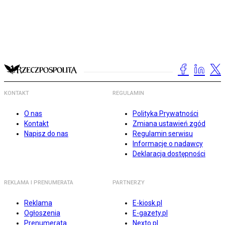
KONTAKT
REGULAMIN
O nas
Polityka Prywatności
Kontakt
Zmiana ustawień zgód
Napisz do nas
Regulamin serwisu
Informacje o nadawcy
Deklaracja dostępności
REKLAMA I PRENUMERATA
PARTNERZY
Reklama
E-kiosk.pl
Ogłoszenia
E-gazety.pl
Prenumerata
Nexto.pl