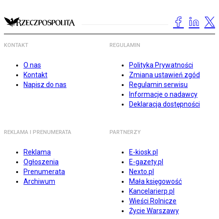
KONTAKT
REGULAMIN
O nas
Polityka Prywatności
Kontakt
Zmiana ustawień zgód
Napisz do nas
Regulamin serwisu
Informacje o nadawcy
Deklaracja dostępności
REKLAMA I PRENUMERATA
PARTNERZY
Reklama
E-kiosk.pl
Ogłoszenia
E-gazety.pl
Prenumerata
Nexto.pl
Archiwum
Mała księgowość
Kancelarierp.pl
Wieści Rolnicze
Życie Warszawy