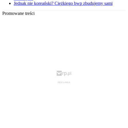
Jednak nie koreański? Ciężkiego bwp zbudujemy sami
Promowane treści