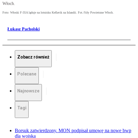
Włoch.
Foto: Włoski F-35A ląduje na lotnisku Keflavik na Islandii. Fot./Siły Powietrzne Włoch.
Łukasz Pacholski
Zobacz również
Polecane
Najnowsze
Tagi
Borsuk zatwierdzony. MON podpisał umowę na nowe bwp
dla wojska