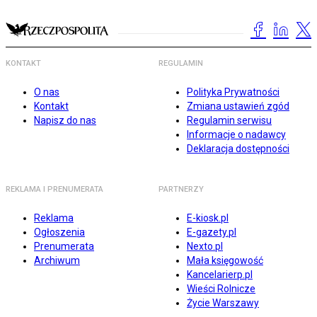
KONTAKT
REGULAMIN
O nas
Polityka Prywatności
Kontakt
Zmiana ustawień zgód
Napisz do nas
Regulamin serwisu
Informacje o nadawcy
Deklaracja dostępności
REKLAMA I PRENUMERATA
PARTNERZY
Reklama
E-kiosk.pl
Ogłoszenia
E-gazety.pl
Prenumerata
Nexto.pl
Archiwum
Mała księgowość
Kancelarierp.pl
Wieści Rolnicze
Życie Warszawy