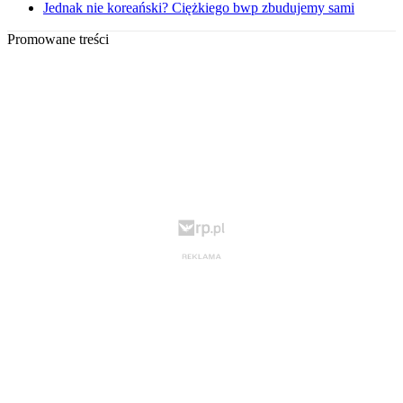
Jednak nie koreański? Ciężkiego bwp zbudujemy sami
Promowane treści