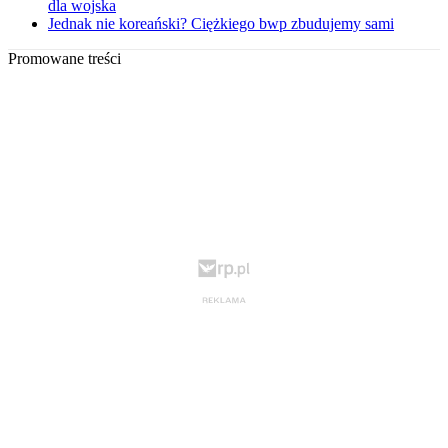
dla wojska
Jednak nie koreański? Ciężkiego bwp zbudujemy sami
Promowane treści