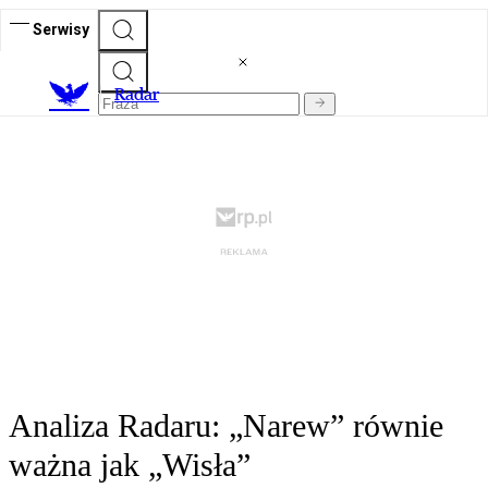
Serwisy
R
adar
Analiza Radaru: „Narew” równie
ważna jak „Wisła”