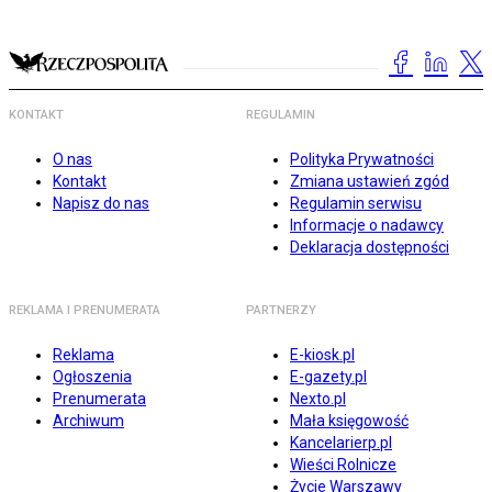
KONTAKT
REGULAMIN
O nas
Polityka Prywatności
Kontakt
Zmiana ustawień zgód
Napisz do nas
Regulamin serwisu
Informacje o nadawcy
Deklaracja dostępności
REKLAMA I PRENUMERATA
PARTNERZY
Reklama
E-kiosk.pl
Ogłoszenia
E-gazety.pl
Prenumerata
Nexto.pl
Archiwum
Mała księgowość
Kancelarierp.pl
Wieści Rolnicze
Życie Warszawy