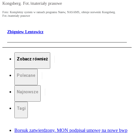
Kongsberg. Fot./materiały prasowe
Foto: Kompletny system w ramach programu Narew, NASAMS, oferuje norweski Kongsberg.
Fot./materiały prasowe
Zbigniew Lentowicz
Zobacz również
Polecane
Najnowsze
Tagi
Borsuk zatwierdzony. MON podpisał umowę na nowe bwp