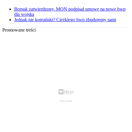
Borsuk zatwierdzony. MON podpisał umowę na nowe bwp
dla wojska
Jednak nie koreański? Ciężkiego bwp zbudujemy sami
Promowane treści