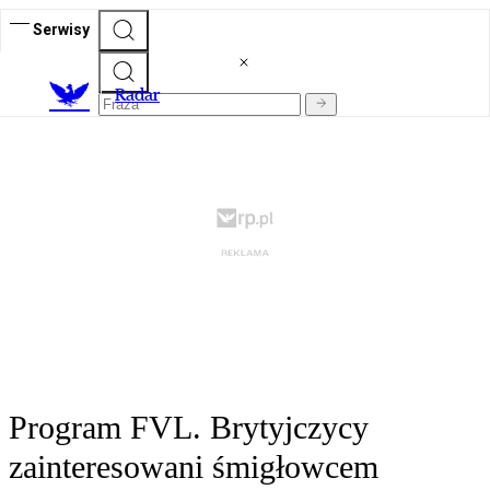
Serwisy
R
adar
Program FVL. Brytyjczycy
zainteresowani śmigłowcem