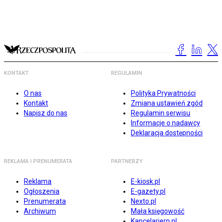
KONTAKT
REGULAMIN
O nas
Polityka Prywatności
Kontakt
Zmiana ustawień zgód
Napisz do nas
Regulamin serwisu
Informacje o nadawcy
Deklaracja dostępności
REKLAMA I PRENUMERATA
PARTNERZY
Reklama
E-kiosk.pl
Ogłoszenia
E-gazety.pl
Prenumerata
Nexto.pl
Archiwum
Mała księgowość
Kancelarierp.pl