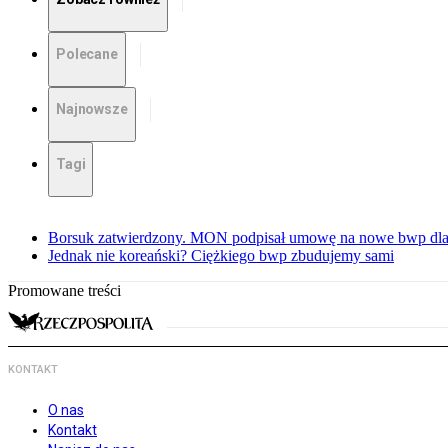
Polecane
Najnowsze
Tagi
Borsuk zatwierdzony. MON podpisał umowę na nowe bwp dla
Jednak nie koreański? Ciężkiego bwp zbudujemy sami
Promowane treści
KONTAKT
O nas
Kontakt