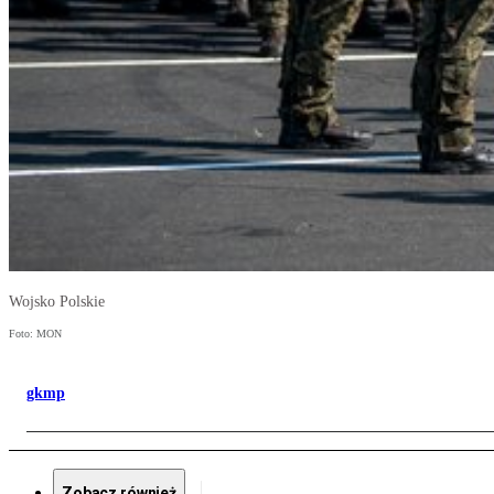
Wojsko Polskie
Foto: MON
gkmp
Zobacz również