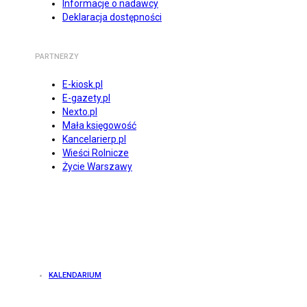
Informacje o nadawcy
Deklaracja dostępności
PARTNERZY
E-kiosk.pl
E-gazety.pl
Nexto.pl
Mała księgowość
Kancelarierp.pl
Wieści Rolnicze
Życie Warszawy
KALENDARIUM