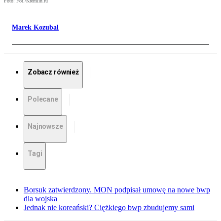
Foto: Fot./Kremlin.ru
Marek Kozubal
Zobacz również
Polecane
Najnowsze
Tagi
Borsuk zatwierdzony. MON podpisał umowę na nowe bwp
dla wojska
Jednak nie koreański? Ciężkiego bwp zbudujemy sami