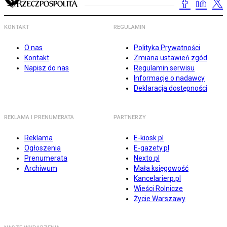
KONTAKT
REGULAMIN
O nas
Polityka Prywatności
Kontakt
Zmiana ustawień zgód
Napisz do nas
Regulamin serwisu
Informacje o nadawcy
Deklaracja dostępności
REKLAMA I PRENUMERATA
PARTNERZY
Reklama
E-kiosk.pl
Ogłoszenia
E-gazety.pl
Prenumerata
Nexto.pl
Archiwum
Mała księgowość
Kancelarierp.pl
Wieści Rolnicze
Życie Warszawy