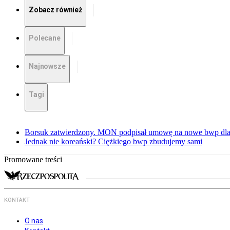
Zobacz również
Polecane
Najnowsze
Tagi
Borsuk zatwierdzony. MON podpisał umowę na nowe bwp dla
Jednak nie koreański? Ciężkiego bwp zbudujemy sami
Promowane treści
KONTAKT
O nas