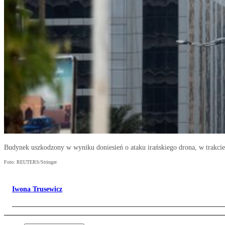
Budynek uszkodzony w wyniku doniesień o ataku irańskiego drona, w trakcie
Foto: REUTERS/Stringer
Iwona Trusewicz