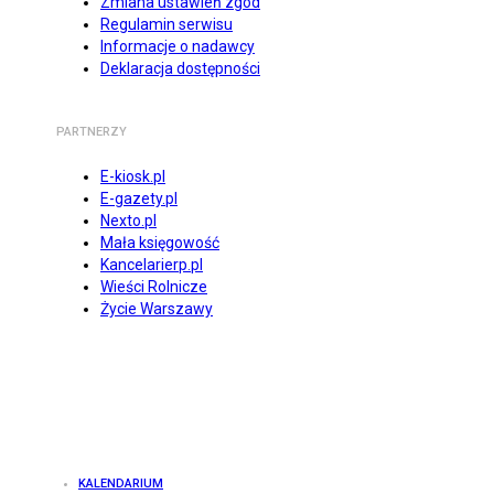
Zmiana ustawień zgód
Regulamin serwisu
Informacje o nadawcy
Deklaracja dostępności
PARTNERZY
E-kiosk.pl
E-gazety.pl
Nexto.pl
Mała księgowość
Kancelarierp.pl
Wieści Rolnicze
Życie Warszawy
KALENDARIUM