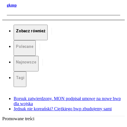
gkmp
Zobacz również
Polecane
Najnowsze
Tagi
Borsuk zatwierdzony. MON podpisał umowę na nowe bwp
dla wojska
Jednak nie koreański? Ciężkiego bwp zbudujemy sami
Promowane treści