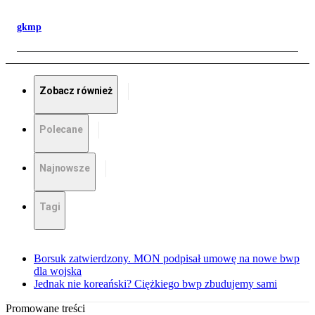
gkmp
Zobacz również
Polecane
Najnowsze
Tagi
Borsuk zatwierdzony. MON podpisał umowę na nowe bwp
dla wojska
Jednak nie koreański? Ciężkiego bwp zbudujemy sami
Promowane treści