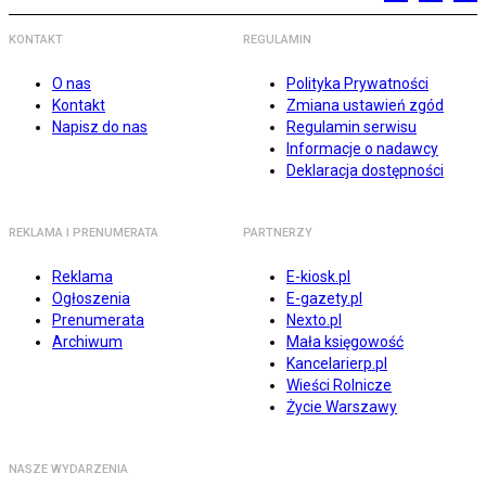
KONTAKT
REGULAMIN
O nas
Polityka Prywatności
Kontakt
Zmiana ustawień zgód
Napisz do nas
Regulamin serwisu
Informacje o nadawcy
Deklaracja dostępności
REKLAMA I PRENUMERATA
PARTNERZY
Reklama
E-kiosk.pl
Ogłoszenia
E-gazety.pl
Prenumerata
Nexto.pl
Archiwum
Mała księgowość
Kancelarierp.pl
Wieści Rolnicze
Życie Warszawy
NASZE WYDARZENIA