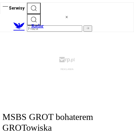
Serwisy
R
adar
MSBS GROT bohaterem
GROTowiska