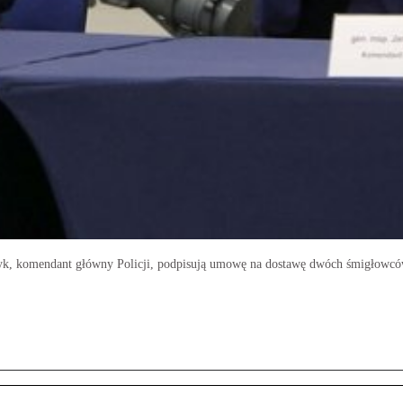
czyk, komendant główny Policji, podpisują umowę na dostawę dwóch śmigłowc