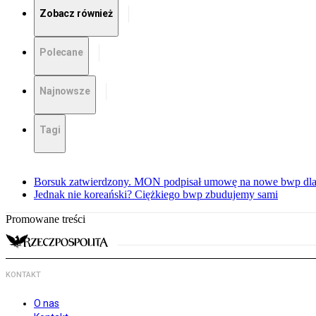
Zobacz również
Polecane
Najnowsze
Tagi
Borsuk zatwierdzony. MON podpisał umowę na nowe bwp dla
Jednak nie koreański? Ciężkiego bwp zbudujemy sami
Promowane treści
KONTAKT
O nas