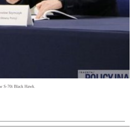
ów S-70i Black Hawk.