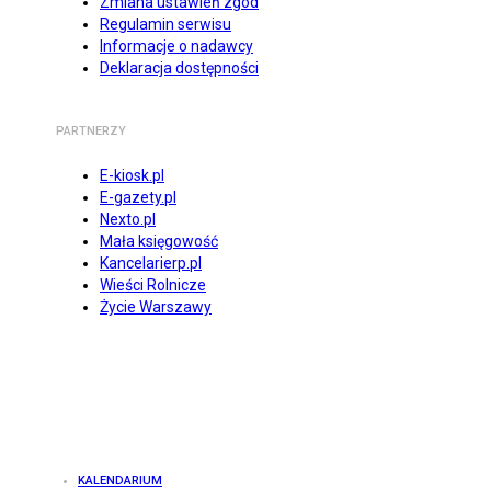
Zmiana ustawień zgód
Regulamin serwisu
Informacje o nadawcy
Deklaracja dostępności
PARTNERZY
E-kiosk.pl
E-gazety.pl
Nexto.pl
Mała księgowość
Kancelarierp.pl
Wieści Rolnicze
Życie Warszawy
KALENDARIUM