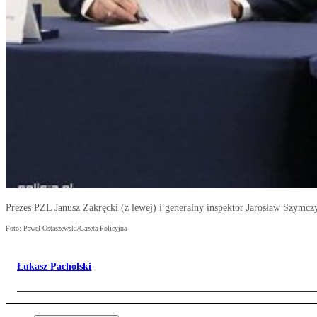
Prezes PZL Janusz Zakręcki (z lewej) i generalny inspektor Jarosław Szym
Foto: Paweł Ostaszewski/Gazeta Policyjna
Łukasz Pacholski