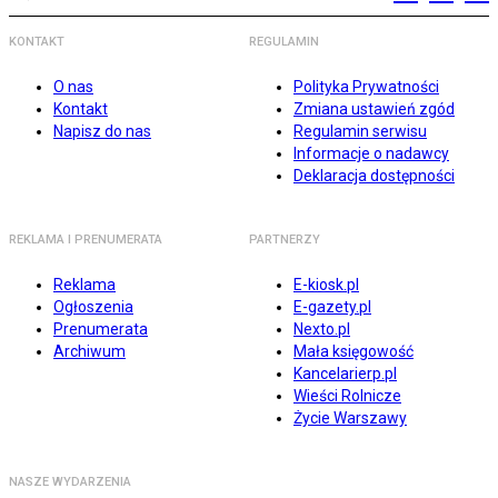
KONTAKT
REGULAMIN
O nas
Polityka Prywatności
Kontakt
Zmiana ustawień zgód
Napisz do nas
Regulamin serwisu
Informacje o nadawcy
Deklaracja dostępności
REKLAMA I PRENUMERATA
PARTNERZY
Reklama
E-kiosk.pl
Ogłoszenia
E-gazety.pl
Prenumerata
Nexto.pl
Archiwum
Mała księgowość
Kancelarierp.pl
Wieści Rolnicze
Życie Warszawy
NASZE WYDARZENIA