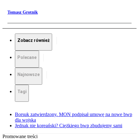
Tomasz Grotnik
Zobacz również
Polecane
Najnowsze
Tagi
Borsuk zatwierdzony. MON podpisał umowę na nowe bwp
dla wojska
Jednak nie koreański? Ciężkiego bwp zbudujemy sami
Promowane treści