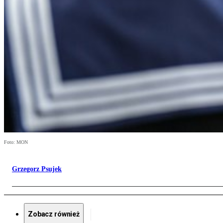
Foto: MON
Grzegorz Psujek
Zobacz również