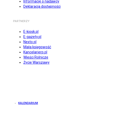
Informacje o nadawcy
Deklaracja dostępności
PARTNERZY
E-kiosk.pl
E-gazety.pl
Nexto.pl
Mała księgowość
Kancelarierp.pl
Wieści Rolnicze
Życie Warszawy
KALENDARIUM