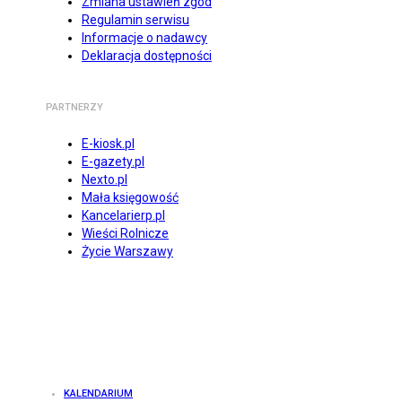
Zmiana ustawień zgód
Regulamin serwisu
Informacje o nadawcy
Deklaracja dostępności
PARTNERZY
E-kiosk.pl
E-gazety.pl
Nexto.pl
Mała księgowość
Kancelarierp.pl
Wieści Rolnicze
Życie Warszawy
KALENDARIUM