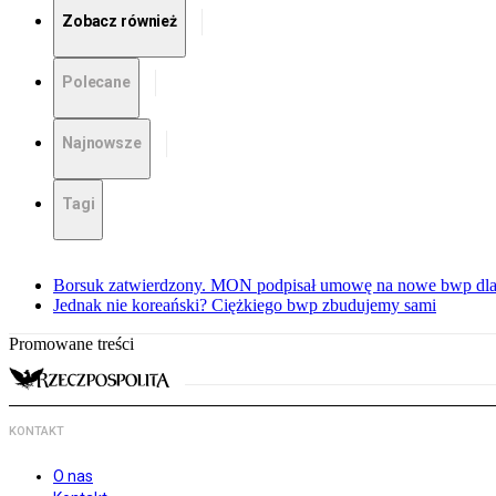
Zobacz również
Polecane
Najnowsze
Tagi
Borsuk zatwierdzony. MON podpisał umowę na nowe bwp dla
Jednak nie koreański? Ciężkiego bwp zbudujemy sami
Promowane treści
KONTAKT
O nas