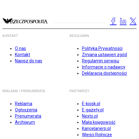
KONTAKT
REGULAMIN
O nas
Polityka Prywatności
Kontakt
Zmiana ustawień zgód
Napisz do nas
Regulamin serwisu
Informacje o nadawcy
Deklaracja dostępności
REKLAMA I PRENUMERATA
PARTNERZY
Reklama
E-kiosk.pl
Ogłoszenia
E-gazety.pl
Prenumerata
Nexto.pl
Archiwum
Mała księgowość
Kancelarierp.pl
Wieści Rolnicze