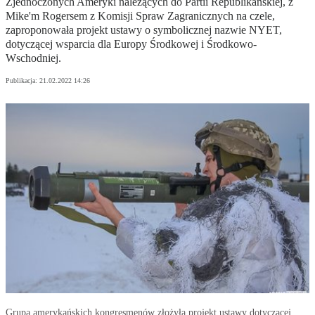
Zjednoczonych Ameryki należących do Partii Republikańskiej, z
Mike'm Rogersem z Komisji Spraw Zagranicznych na czele,
zaproponowała projekt ustawy o symbolicznej nazwie NYET,
dotyczącej wsparcia dla Europy Środkowej i Środkowo-
Wschodniej.
Publikacja:
21.02.2022 14:26
Grupa amerykańskich kongresmenów złożyła projekt ustawy dotyczącej