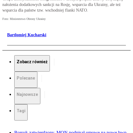
nałożenia dodatkowych sankcji na Rosję, wsparcia dla Ukrainy, ale też
wsparcia dla państw tzw. wschodniej flanki NATO.
Foto: Ministerstwo Obrony Ukrainy
Bartłomiej Kucharski
Zobacz również
Polecane
Najnowsze
Tagi
Borsuk zatwierdzony. MON podpisał umowę na nowe bwp