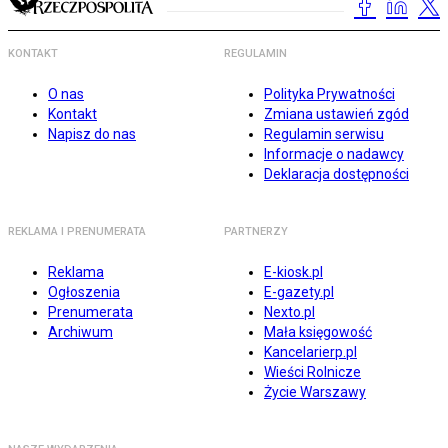
KONTAKT
REGULAMIN
O nas
Polityka Prywatności
Kontakt
Zmiana ustawień zgód
Napisz do nas
Regulamin serwisu
Informacje o nadawcy
Deklaracja dostępności
REKLAMA I PRENUMERATA
PARTNERZY
Reklama
E-kiosk.pl
Ogłoszenia
E-gazety.pl
Prenumerata
Nexto.pl
Archiwum
Mała księgowość
Kancelarierp.pl
Wieści Rolnicze
Życie Warszawy