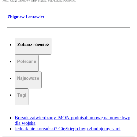
Foto: Okręt patrolowy ORP Ślązak. Fot./Łukasz Pacholski.
Zbigniew Lentowicz
Zobacz również
Polecane
Najnowsze
Tagi
Borsuk zatwierdzony. MON podpisał umowę na nowe bwp
dla wojska
Jednak nie koreański? Ciężkiego bwp zbudujemy sami