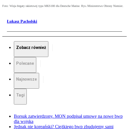
Foto: Wizja fregaty rakietowej typu MKS180 dla Deutsche Marine. Rys./Ministerstwo Obrony Niemiec.
Łukasz Pacholski
Zobacz również
Polecane
Najnowsze
Tagi
Borsuk zatwierdzony. MON podpisał umowę na nowe bwp
dla wojska
Jednak nie koreański? Ciężkiego bwp zbudujemy sami