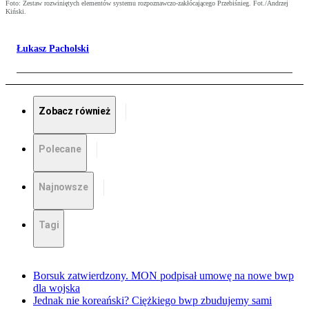
Foto: Zestaw rozwiniętych elementów systemu rozpoznawczo-zakłócającego Przebiśnieg. Fot./Andrzej
Kiński.
Łukasz Pacholski
Zobacz również
Polecane
Najnowsze
Tagi
Borsuk zatwierdzony. MON podpisał umowę na nowe bwp
dla wojska
Jednak nie koreański? Ciężkiego bwp zbudujemy sami