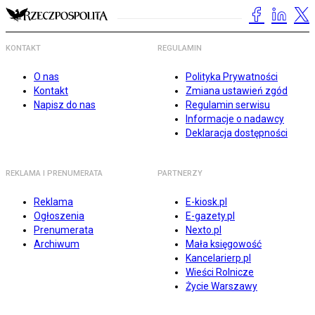
KONTAKT
REGULAMIN
O nas
Polityka Prywatności
Kontakt
Zmiana ustawień zgód
Napisz do nas
Regulamin serwisu
Informacje o nadawcy
Deklaracja dostępności
REKLAMA I PRENUMERATA
PARTNERZY
Reklama
E-kiosk.pl
Ogłoszenia
E-gazety.pl
Prenumerata
Nexto.pl
Archiwum
Mała księgowość
Kancelarierp.pl
Wieści Rolnicze
Życie Warszawy