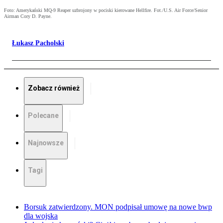
Foto: Amerykański MQ-9 Reaper uzbrojony w pociski kierowane Hellfire. Fot./U.S. Air Force/Senior
Airman Cory D. Payne.
Łukasz Pacholski
Zobacz również
Polecane
Najnowsze
Tagi
Borsuk zatwierdzony. MON podpisał umowę na nowe bwp
dla wojska