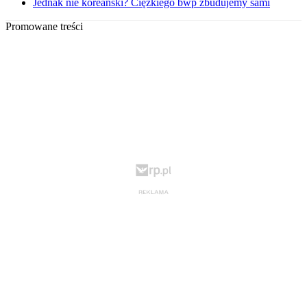
Jednak nie koreański? Ciężkiego bwp zbudujemy sami
Promowane treści