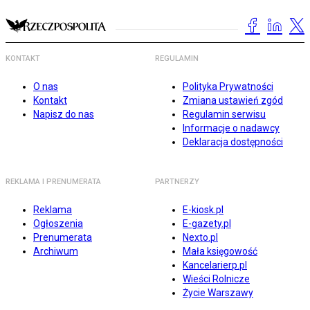
KONTAKT
REGULAMIN
O nas
Polityka Prywatności
Kontakt
Zmiana ustawień zgód
Napisz do nas
Regulamin serwisu
Informacje o nadawcy
Deklaracja dostępności
REKLAMA I PRENUMERATA
PARTNERZY
Reklama
E-kiosk.pl
Ogłoszenia
E-gazety.pl
Prenumerata
Nexto.pl
Archiwum
Mała księgowość
Kancelarierp.pl
Wieści Rolnicze
Życie Warszawy