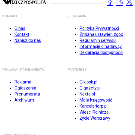
KONTAKT
REGULAMIN
O nas
Polityka Prywatności
Kontakt
Zmiana ustawień zgód
Napisz do nas
Regulamin serwisu
Informacje o nadawcy
Deklaracja dostępności
REKLAMA I PRENUMERATA
PARTNERZY
Reklama
E-kiosk.pl
Ogłoszenia
E-gazety.pl
Prenumerata
Nexto.pl
Archiwum
Mała księgowość
Kancelarierp.pl
Wieści Rolnicze
Życie Warszawy