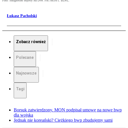
Foto: Śmigłowiec bojowy Mi-24W. Fot./MON/1. BLWL.
Łukasz Pacholski
Zobacz również
Polecane
Najnowsze
Tagi
Borsuk zatwierdzony. MON podpisał umowę na nowe bwp
dla wojska
Jednak nie koreański? Ciężkiego bwp zbudujemy sami