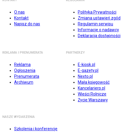
KONTAKT
REGULAMIN
O nas
Polityka Prywatności
Kontakt
Zmiana ustawień zgód
Napisz do nas
Regulamin serwisu
Informacje o nadawcy
Deklaracja dostępności
REKLAMA I PRENUMERATA
PARTNERZY
Reklama
E-kiosk.pl
Ogłoszenia
E-gazety.pl
Prenumerata
Nexto.pl
Archiwum
Mała księgowość
Kancelarierp.pl
Wieści Rolnicze
Życie Warszawy
NASZE WYDARZENIA
Szkolenia i konferencje