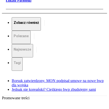
Łukasz Pacholski
Zobacz również
Polecane
Najnowsze
Tagi
Borsuk zatwierdzony. MON podpisał umowę na nowe bwp
dla wojska
Jednak nie koreański? Ciężkiego bwp zbudujemy sami
Promowane treści