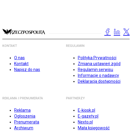
KONTAKT
REGULAMIN
O nas
Polityka Prywatności
Kontakt
Zmiana ustawień zgód
Napisz do nas
Regulamin serwisu
Informacje o nadawcy
Deklaracja dostępności
REKLAMA I PRENUMERATA
PARTNERZY
Reklama
E-kiosk.pl
Ogłoszenia
E-gazety.pl
Prenumerata
Nexto.pl
Archiwum
Mała księgowość