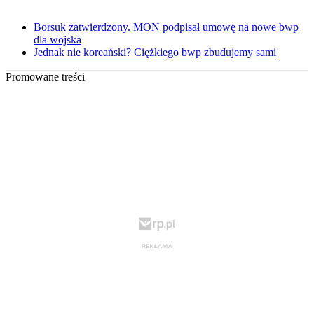
Borsuk zatwierdzony. MON podpisał umowę na nowe bwp
dla wojska
Jednak nie koreański? Ciężkiego bwp zbudujemy sami
Promowane treści