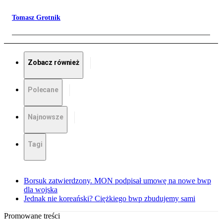
Tomasz Grotnik
Zobacz również
Polecane
Najnowsze
Tagi
Borsuk zatwierdzony. MON podpisał umowę na nowe bwp
dla wojska
Jednak nie koreański? Ciężkiego bwp zbudujemy sami
Promowane treści