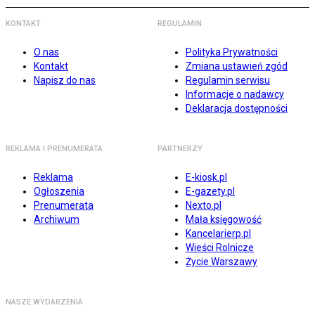
KONTAKT
REGULAMIN
O nas
Polityka Prywatności
Kontakt
Zmiana ustawień zgód
Napisz do nas
Regulamin serwisu
Informacje o nadawcy
Deklaracja dostępności
REKLAMA I PRENUMERATA
PARTNERZY
Reklama
E-kiosk.pl
Ogłoszenia
E-gazety.pl
Prenumerata
Nexto.pl
Archiwum
Mała księgowość
Kancelarierp.pl
Wieści Rolnicze
Życie Warszawy
NASZE WYDARZENIA