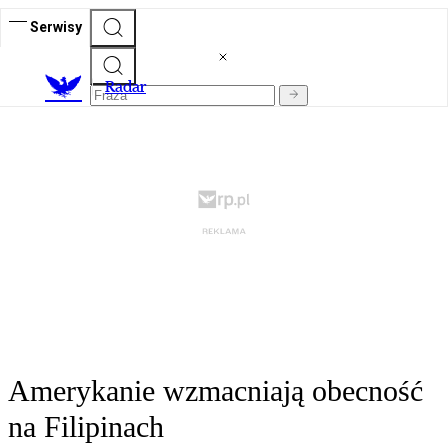
Serwisy
R
adar
Amerykanie wzmacniają obecność
na Filipinach