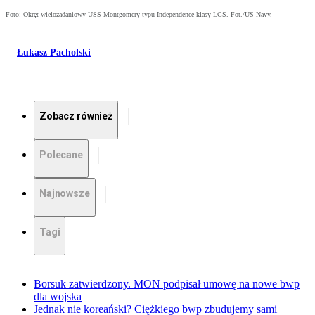
Foto: Okręt wielozadaniowy USS Montgomery typu Independence klasy LCS. Fot./US Navy.
Łukasz Pacholski
Zobacz również
Polecane
Najnowsze
Tagi
Borsuk zatwierdzony. MON podpisał umowę na nowe bwp
dla wojska
Jednak nie koreański? Ciężkiego bwp zbudujemy sami