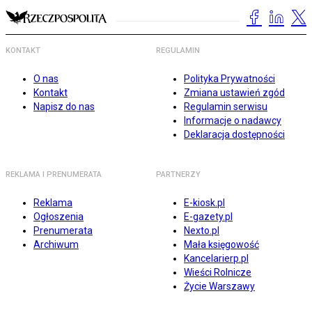
KONTAKT
REGULAMIN
O nas
Polityka Prywatności
Kontakt
Zmiana ustawień zgód
Napisz do nas
Regulamin serwisu
Informacje o nadawcy
Deklaracja dostępności
REKLAMA I PRENUMERATA
PARTNERZY
Reklama
E-kiosk.pl
Ogłoszenia
E-gazety.pl
Prenumerata
Nexto.pl
Archiwum
Mała księgowość
Kancelarierp.pl
Wieści Rolnicze
Życie Warszawy