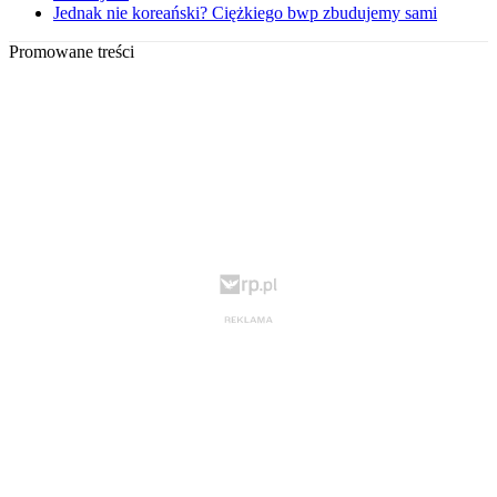
Jednak nie koreański? Ciężkiego bwp zbudujemy sami
Promowane treści