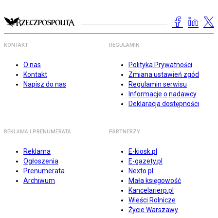
KONTAKT
REGULAMIN
O nas
Polityka Prywatności
Kontakt
Zmiana ustawień zgód
Napisz do nas
Regulamin serwisu
Informacje o nadawcy
Deklaracja dostępności
REKLAMA I PRENUMERATA
PARTNERZY
Reklama
E-kiosk.pl
Ogłoszenia
E-gazety.pl
Prenumerata
Nexto.pl
Archiwum
Mała księgowość
Kancelarierp.pl
Wieści Rolnicze
Życie Warszawy