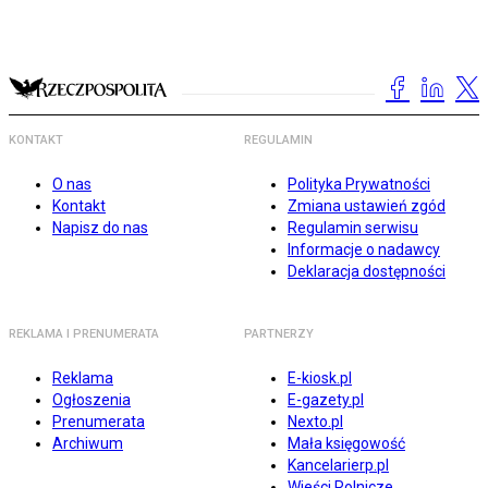
KONTAKT
REGULAMIN
O nas
Polityka Prywatności
Kontakt
Zmiana ustawień zgód
Napisz do nas
Regulamin serwisu
Informacje o nadawcy
Deklaracja dostępności
REKLAMA I PRENUMERATA
PARTNERZY
Reklama
E-kiosk.pl
Ogłoszenia
E-gazety.pl
Prenumerata
Nexto.pl
Archiwum
Mała księgowość
Kancelarierp.pl
Wieści Rolnicze