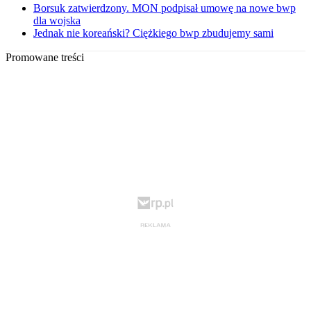
Borsuk zatwierdzony. MON podpisał umowę na nowe bwp
dla wojska
Jednak nie koreański? Ciężkiego bwp zbudujemy sami
Promowane treści